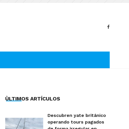
ÙLTIMOS ARTÍCULOS
Descubren yate británico
operando tours pagados
de forma irregular en