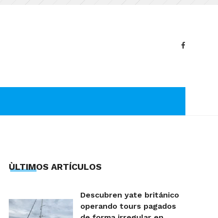
ÙLTIMOS ARTÍCULOS
Descubren yate británico
operando tours pagados
de forma irregular en