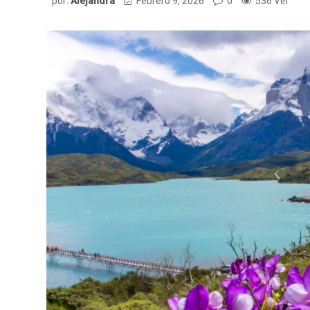
por:
Alejandra
Febrero 9, 2026
0
536 Ver