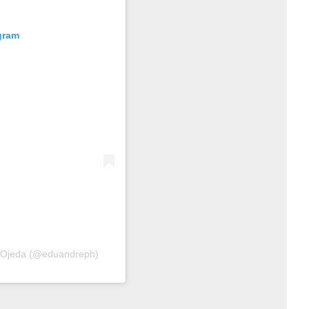
gram
. Ojeda (@eduandreph)