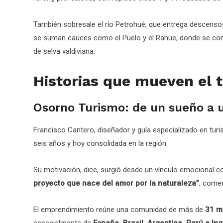
También sobresale el río Petrohué, que entrega descensos c
se suman cauces como el Puelo y el Rahue, donde se com
de selva valdiviana.
Historias que mueven el 
Osorno Turismo: de un sueño a 
Francisco Cantero, diseñador y guía especializado en tur
seis años y hoy consolidada en la región.
Su motivación, dice, surgió desde un vínculo emocional co
proyecto que nace del amor por la naturaleza”
, come
El emprendimiento reúne una comunidad de más de
31 m
especialmente de
España, Brasil, Argentina, Perú e Ing