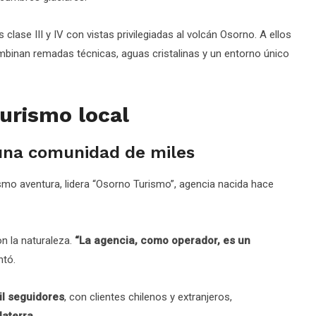
lase III y IV con vistas privilegiadas al volcán Osorno. A ellos
binan remadas técnicas, aguas cristalinas y un entorno único
turismo local
una comunidad de miles
ismo aventura, lidera “Osorno Turismo”, agencia nacida hace
n la naturaleza.
“La agencia, como operador, es un
ntó.
il seguidores
, con clientes chilenos y extranjeros,
laterra
.