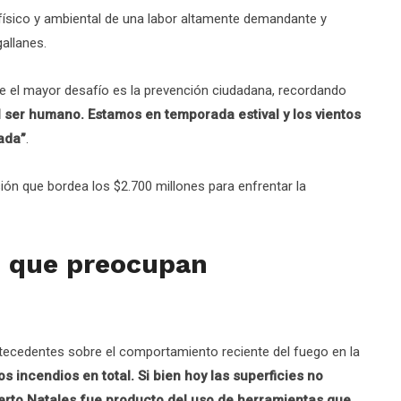
físico y ambiental de una labor altamente demandante y
allanes.
que el mayor desafío es la prevención ciudadana, recordando
 ser humano. Estamos en temporada estival y los vientos
ada”
.
ón que bordea los $2.700 millones para enfrentar la
s que preocupan
ntecedentes sobre el comportamiento reciente del fuego en la
 incendios en total. Si bien hoy las superficies no
erto Natales fue producto del uso de herramientas que