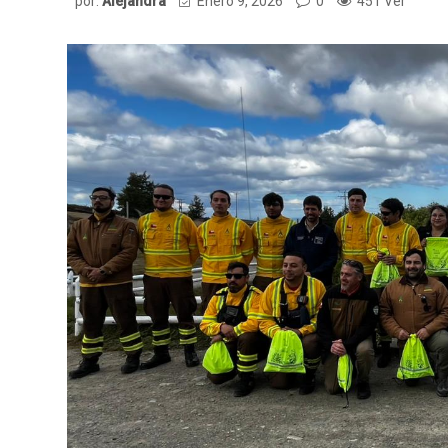
por:
Alejandra
Enero 9, 2026
0
451 Ver