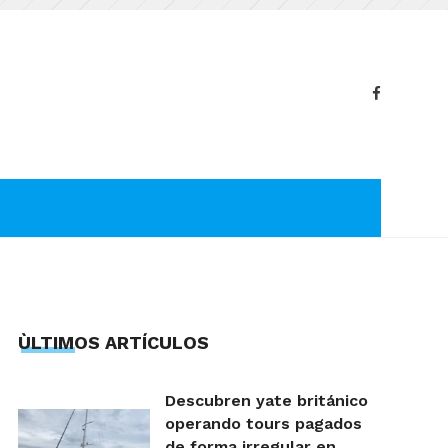
ÙLTIMOS ARTÍCULOS
Descubren yate británico
operando tours pagados
de forma irregular en