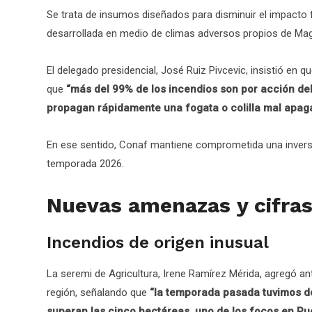
Se trata de insumos diseñados para disminuir el impacto 
desarrollada en medio de climas adversos propios de Mag
El delegado presidencial, José Ruiz Pivcevic, insistió en 
que
“más del 99% de los incendios son por acción del
propagan rápidamente una fogata o colilla mal apag
En ese sentido, Conaf mantiene comprometida una inversi
temporada 2026.
Nuevas amenazas y cifra
Incendios de origen inusual
La seremi de Agricultura, Irene Ramírez Mérida, agregó a
región, señalando que
“la temporada pasada tuvimos dos
superan las cinco hectáreas, uno de los focos en Pu