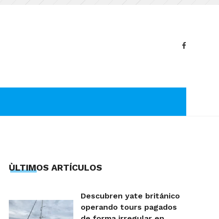
ÙLTIMOS ARTÍCULOS
Descubren yate británico
operando tours pagados
de forma irregular en