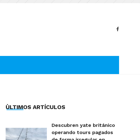
ÙLTIMOS ARTÍCULOS
Descubren yate británico
operando tours pagados
de forma irregular en