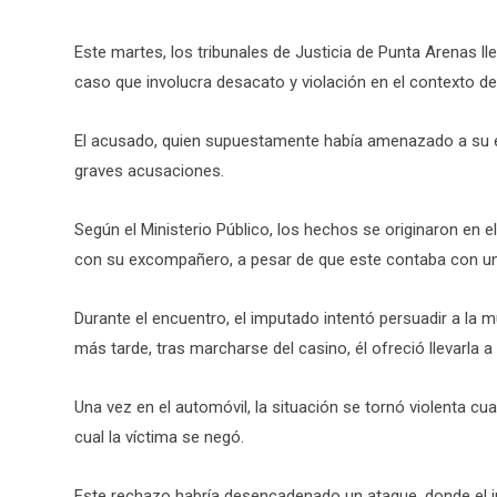
Este martes, los tribunales de Justicia de Punta Arenas ll
caso que involucra desacato y violación en el contexto de v
El acusado, quien supuestamente había amenazado a su ex
graves acusaciones.
Según el Ministerio Público, los hechos se originaron en
con su excompañero, a pesar de que este contaba con una 
Durante el encuentro, el imputado intentó persuadir a la 
más tarde, tras marcharse del casino, él ofreció llevarla a 
Una vez en el automóvil, la situación se tornó violenta cu
cual la víctima se negó.
Este rechazo habría desencadenado un ataque, donde el im