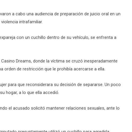
evaron a cabo una audiencia de preparación de juicio oral en un
iolencia intrafamiliar.
pareja con un cuchillo dentro de su vehículo, se enfrenta a
 el Casino Dreams, donde la víctima se cruzó inesperadamente
orden de restricción que le prohibía acercarse a ella.
mujer para que reconsiderara su decisión de separarse. Un poco
su hogar, a lo que ella accedió.
ando el acusado solicitó mantener relaciones sexuales, ante lo
putado presuntamente utilizó un cuchillo para agredirla