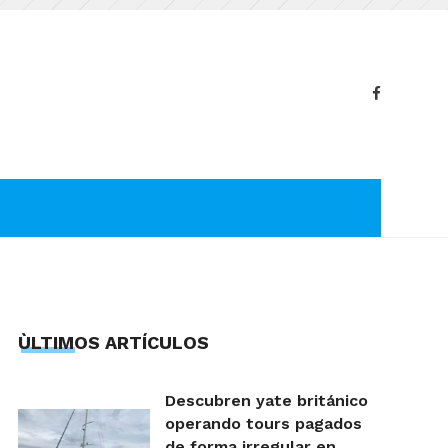
ÙLTIMOS ARTÍCULOS
Descubren yate británico
operando tours pagados
de forma irregular en