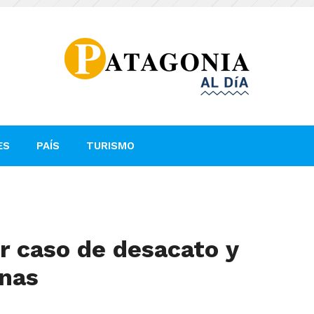
ES
PAÍS
TURISMO
or caso de desacato y
enas