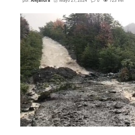
por:
Alejandra
Mayo 27, 2024
0
723 Ver