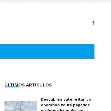
ÙLTIMOS ARTÍCULOS
Descubren yate británico
operando tours pagados
de forma irregular en