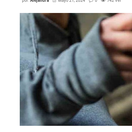
por:
Alejandra
Mayo 21, 2024
0
742 Ver