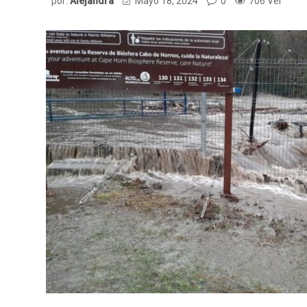
por:
Alejandra
Mayo 18, 2024
0
706 Ver