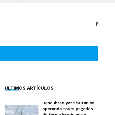
ÙLTIMOS ARTÍCULOS
Descubren yate británico
operando tours pagados
de forma irregular en