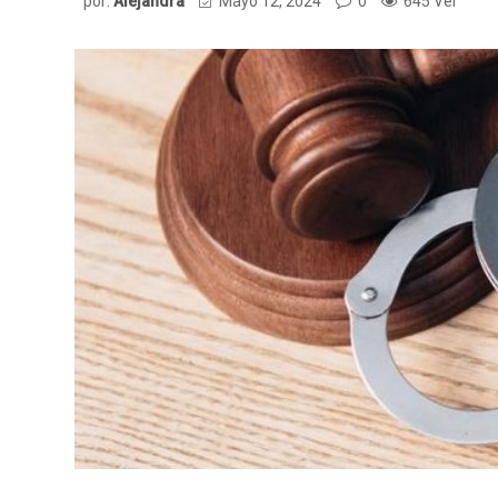
por:
Alejandra
Mayo 12, 2024
0
645 Ver