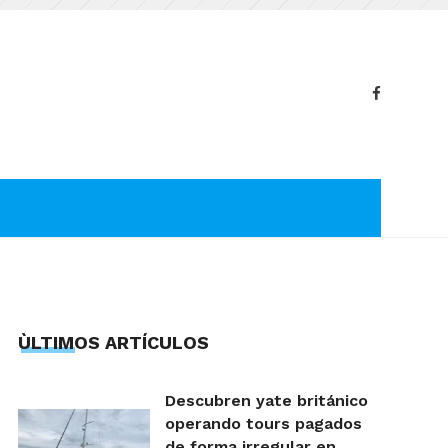
ÙLTIMOS ARTÍCULOS
Descubren yate británico
operando tours pagados
de forma irregular en