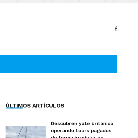
ÙLTIMOS ARTÍCULOS
Descubren yate británico
operando tours pagados
de forma irregular en