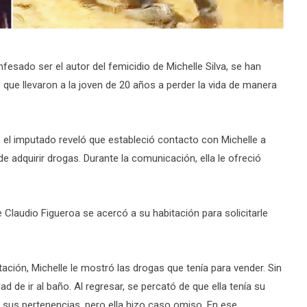
fesado ser el autor del femicidio de Michelle Silva, se han
que llevaron a la joven de 20 años a perder la vida de manera
h, el imputado reveló que estableció contacto con Michelle a
e adquirir drogas. Durante la comunicación, ella le ofreció
Claudio Figueroa se acercó a su habitación para solicitarle
ación, Michelle le mostró las drogas que tenía para vender. Sin
d de ir al baño. Al regresar, se percató de que ella tenía su
ra sus pertenencias, pero ella hizo caso omiso. En ese