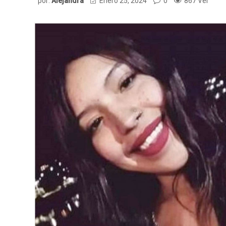
por:
Alejandra
Enero 25, 2024
0
867 Ver