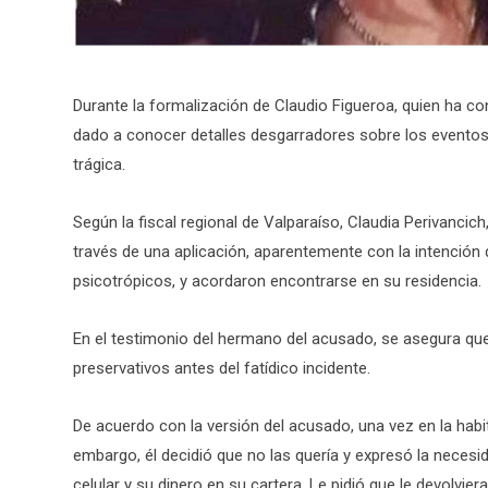
Durante la formalización de Claudio Figueroa, quien ha con
dado a conocer detalles desgarradores sobre los eventos 
trágica.
Según la fiscal regional de Valparaíso, Claudia Perivancic
través de una aplicación, aparentemente con la intención d
psicotrópicos, y acordaron encontrarse en su residencia.
En el testimonio del hermano del acusado, se asegura que 
preservativos antes del fatídico incidente.
De acuerdo con la versión del acusado, una vez en la habit
embargo, él decidió que no las quería y expresó la necesida
celular y su dinero en su cartera. Le pidió que le devolvie