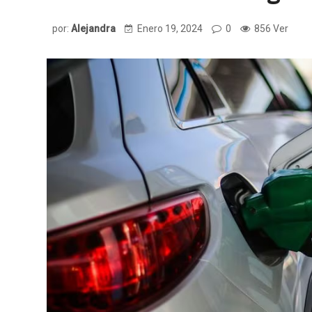
por:
Alejandra
Enero 19, 2024
0
856 Ver