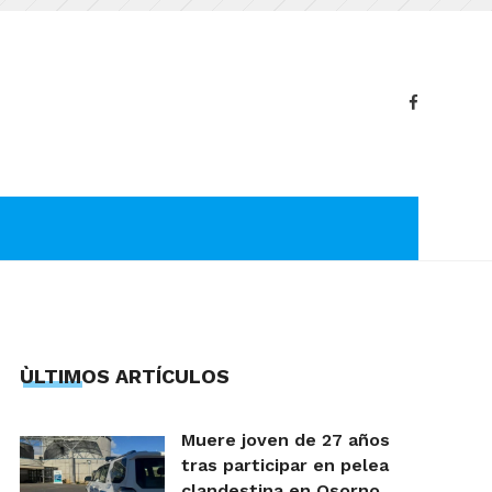
ÙLTIMOS ARTÍCULOS
Muere joven de 27 años
tras participar en pelea
clandestina en Osorno