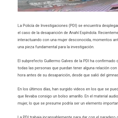
La Policía de Investigaciones (PDI) se encuentra despleg
el caso de la desaparición de Anahí Espíndola. Recienteme
interactuando con una mujer desconocida, momentos ante
una pieza fundamental para la investigación.
El subprefecto Guillermo Galves de la PDI ha confirmado 
todas las personas que puedan tener alguna relación con A
hora antes de su desaparición, desde que salió del gimna
En los últimos días, han surgido videos en los que se p
que llevaba consigo un bolso amarillo. En el material aud
mujer, lo que se presume podría ser un elemento important
La PDI trabaja incansablemente para dar con el paradero d