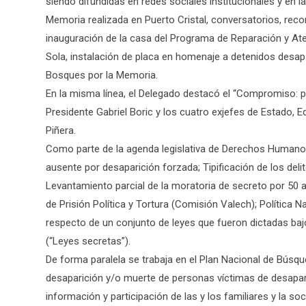
siendo difundidas en redes sociales institucionales y en la 
Memoria realizada en Puerto Cristal, conversatorios, rec
inauguración de la casa del Programa de Reparación y At
Sola, instalación de placa en homenaje a detenidos desa
Bosques por la Memoria.
En la misma línea, el Delegado destacó el “Compromiso: po
Presidente Gabriel Boric y los cuatro exjefes de Estado, E
Piñera.
Como parte de la agenda legislativa de Derechos Humanos, e
ausente por desaparición forzada; Tipificación de los deli
Levantamiento parcial de la moratoria de secreto por 50
de Prisión Política y Tortura (Comisión Valech); Política N
respecto de un conjunto de leyes que fueron dictadas bajo
(“Leyes secretas”).
De forma paralela se trabaja en el Plan Nacional de Búsqu
desaparición y/o muerte de personas víctimas de desapari
información y participación de las y los familiares y la 