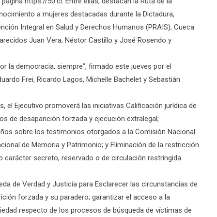
página https://50.cl. Entre ellas, destacan la Ruta de la
onocimiento a mujeres destacadas durante la Dictadura,
ención Integral en Salud y Derechos Humanos (PRAIS), Cueca
parecidos Juan Vera, Néstor Castillo y José Rosendo y
r la democracia, siempre”, firmado este jueves por el
duardo Frei, Ricardo Lagos, Michelle Bachelet y Sebastián
l Ejecutivo promoverá las iniciativas Calificación jurídica de
tos de desaparición forzada y ejecución extralegal;
 años sobre los testimonios otorgados a la Comisión Nacional
acional de Memoria y Patrimonio; y Eliminación de la restricción
 carácter secreto, reservado o de circulación restringida
eda de Verdad y Justicia para Esclarecer las circunstancias de
ción forzada y su paradero; garantizar el acceso a la
sociedad respecto de los procesos de búsqueda de víctimas de