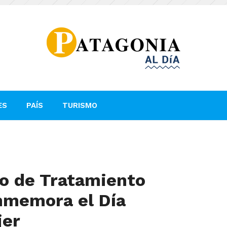
ES
PAÍS
TURISMO
ro de Tratamiento
nmemora el Día
jer