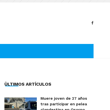
ÙLTIMOS ARTÍCULOS
Muere joven de 27 años
tras participar en pelea
clandestina en Osorno