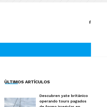
ÙLTIMOS ARTÍCULOS
Descubren yate británico
operando tours pagados
de forma irregular en