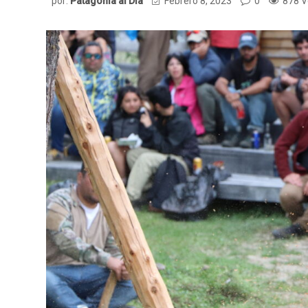
por:
Patagonia al Dia
Febrero 8, 2023
0
878 V