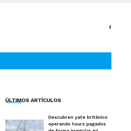
ÙLTIMOS ARTÍCULOS
Descubren yate británico
operando tours pagados
de forma irregular en