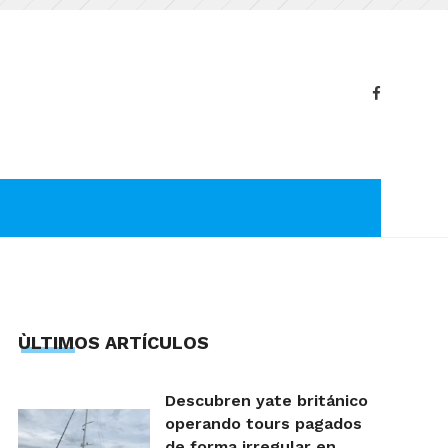
ÙLTIMOS ARTÍCULOS
Descubren yate británico
operando tours pagados
de forma irregular en