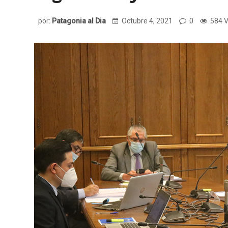
por:
Patagonia al Dia
Octubre 4, 2021
0
584 V