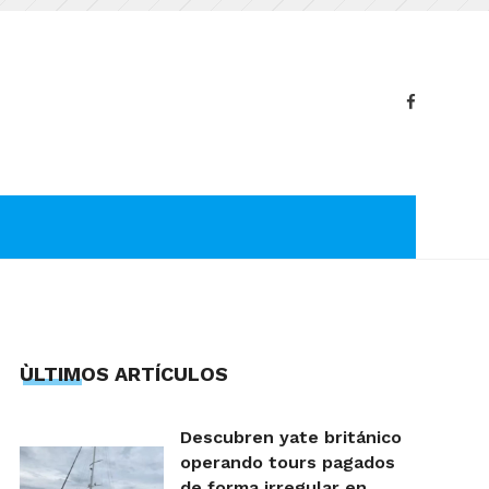
ÙLTIMOS ARTÍCULOS
Descubren yate británico
operando tours pagados
de forma irregular en