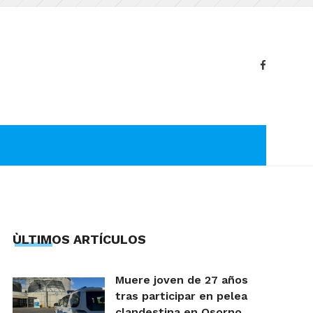
ÙLTIMOS ARTÍCULOS
Muere joven de 27 años
tras participar en pelea
clandestina en Osorno