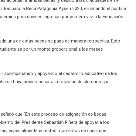
es accedan a ambas becas, y debido a las dificultades en el
isitos para la Beca Patagonia Aysén 2020, eliminando el puntaje
démica para quienes ingresan por primera vez a la Educación
 cada una de estas becas se paga de manera retroactiva. Esto
estudiante es por un monto proporcional a los meses
guir acompañando y apoyando el desarrollo educativo de los
echa se haya podido becar a la totalidad de alumnos que
a señaló que “En este proceso de asignación de becas
bierno del Presidente Sebastián Piñera de apoyar a los
ilias, especialmente en estos momentos de crisis que