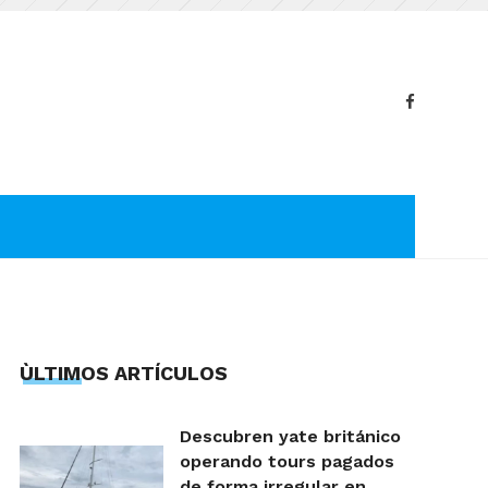
ÙLTIMOS ARTÍCULOS
Descubren yate británico
operando tours pagados
de forma irregular en